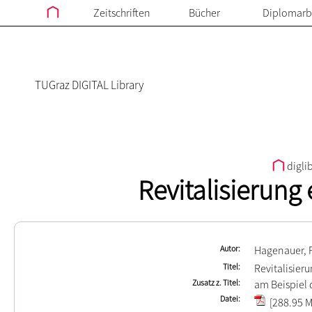
Zeitschriften
Bücher
Diplomarb
TUGraz DIGITAL Library
digli
Revitalisierung
Autor
Hagenauer, 
Titel
Revitalisier
Zusatz z. Titel
am Beispiel 
Datei
[288.95 M