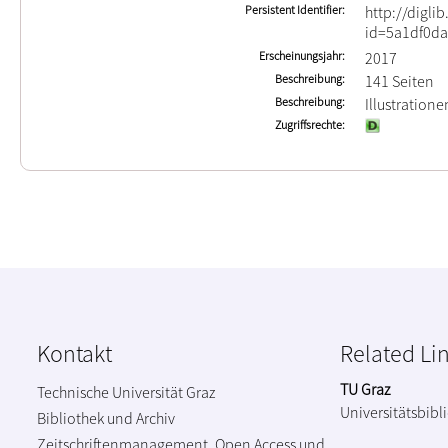
Persistent Identifier
http://digli
id=5a1df0da
Erscheinungsjahr
2017
Beschreibung
141 Seiten
Beschreibung
Illustration
Zugriffsrechte
Kontakt
Related Li
TU Graz
Technische Universität Graz
Universitätsbibl
Bibliothek und Archiv
Zeitschriftenmanagement, Open Access und