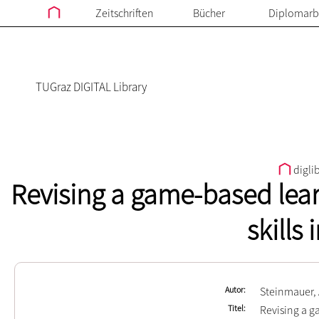
Zeitschriften
Bücher
Diplomarb
TUGraz DIGITAL Library
digli
Revising a game-based lea
skills
Autor
Steinmauer,
Titel
Revising a g