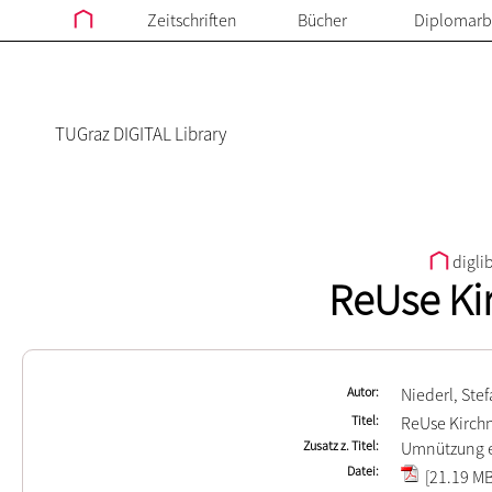
Zeitschriften
Bücher
Diplomarb
TUGraz DIGITAL Library
digli
ReUse Ki
Autor
Niederl, Ste
Titel
ReUse Kirch
Zusatz z. Titel
Umnützung e
Datei
[21.19 MB