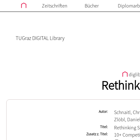
Zeitschriften
Bücher
Diplomarb
TUGraz DIGITAL Library
digli
Rethink
Autor
Schnaitl, Chr
Zlöbl, Danie
Titel
Rethinking 
Zusatz z. Titel
10+ Competi