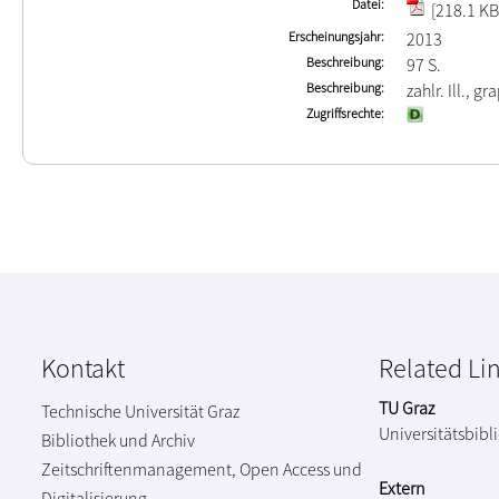
Datei
[218.1 KB
Erscheinungsjahr
2013
Beschreibung
97 S.
Beschreibung
zahlr. Ill., gr
Zugriffsrechte
Kontakt
Related Li
TU Graz
Technische Universität Graz
Universitätsbibl
Bibliothek und Archiv
Zeitschriftenmanagement, Open Access und
Extern
Digitalisierung