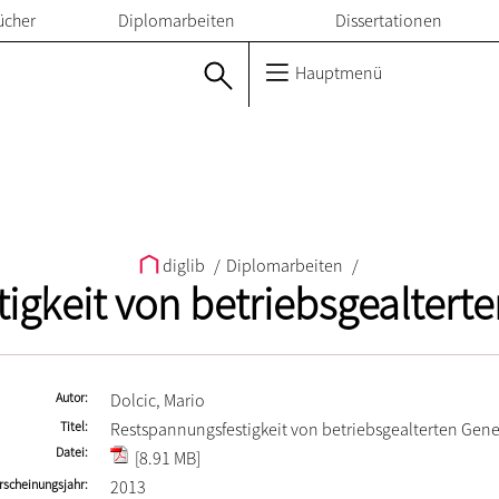
ücher
Diplomarbeiten
Dissertationen
Hauptmenü
diglib
/
Diplomarbeiten
/
igkeit von betriebsgealtert
Autor
Dolcic, Mario
Titel
Restspannungsfestigkeit von betriebsgealterten Gen
Datei
[8.91 MB]
rscheinungsjahr
2013