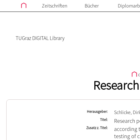
Zeitschriften
Bücher
Diplomarb
TUGraz DIGITAL Library
d
Research
Herausgeber
Schlicke, Dir
Titel
Research p
Zusatz z. Titel
according 
testing of 