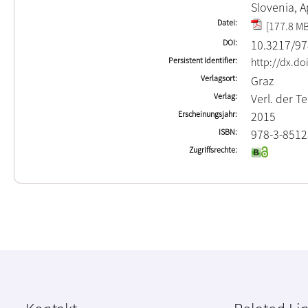
Slovenia, A
Datei
[177.8 MB
DOI
10.3217/97
Persistent Identifier
http://dx.d
Verlagsort
Graz
Verlag
Verl. der T
Erscheinungsjahr
2015
ISBN
978-3-8512
Zugriffsrechte