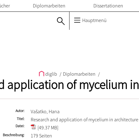
ücher
Diplomarbeiten
Dissertationen
Hauptmenü
diglib
/
Diplomarbeiten
/
 application of mycelium in
Autor
Vašatko, Hana
Titel
Research and application of mycelium in architecture
Datei
[49.37 MB]
Beschreibung
179 Seiten