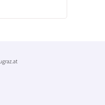
tugraz.at
m