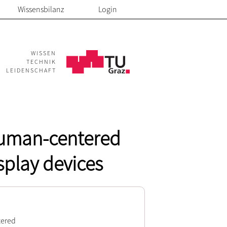
Wissensbilanz
Login
WISSEN
TECHNIK
LEIDENSCHAFT
human-centered
isplay devices
tered