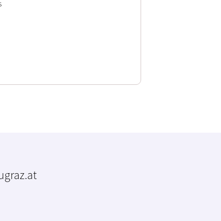
s
tugraz.at
m