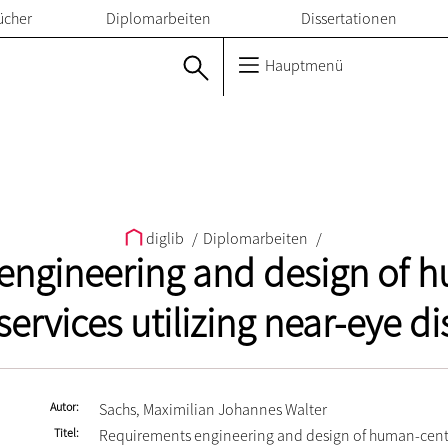
ücher
Diplomarbeiten
Dissertationen
Hauptmenü
diglib
/
Diplomarbeiten
/
engineering and design of 
ervices utilizing near-eye d
Autor
Sachs, Maximilian Johannes Walter
Titel
Requirements engineering and design of human-cen