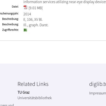
information services utilizing near-eye display device
Datei
[9.01 MB]
rscheinungsjahr
2014
Beschreibung
E, 106, XV Bl.
Beschreibung
Ill., graph. Darst.
Zugriffsrechte
Related Links
diglib.
TU Graz
Impressu
Universitätsbibliothek
ccess und