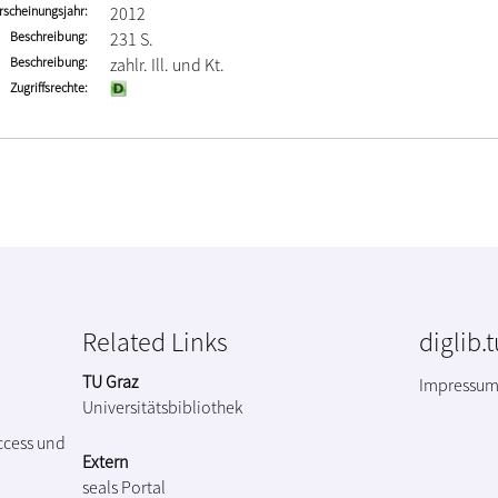
rscheinungsjahr
2012
Beschreibung
231 S.
Beschreibung
zahlr. Ill. und Kt.
Zugriffsrechte
Related Links
diglib.
TU Graz
Impressu
Universitätsbibliothek
ccess und
Extern
seals Portal