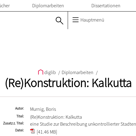
ücher
Diplomarbeiten
Dissertationen
Hauptmenü
diglib
/
Diplomarbeiten
/
(Re)Konstruktion: Kalkutta
Autor
Murnig, Boris
Titel
(Re)Konstruktion: Kalkutta
Zusatz z. Titel
eine Studie zur Beschreibung unkontrollierter Stadte
Datei
[41.46 MB]