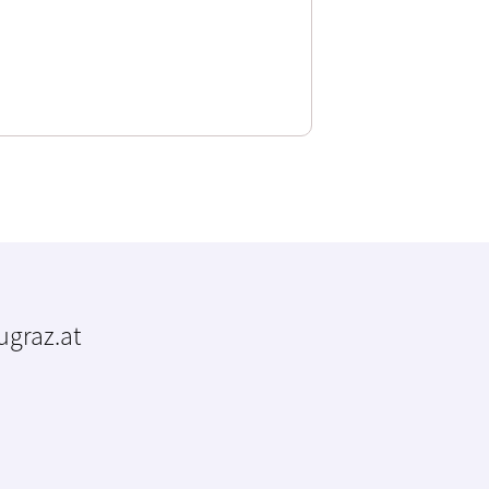
tugraz.at
m