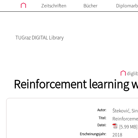
Zeitschriften
Bücher
Diplomarb
TUGraz DIGITAL Library
digli
Reinforcement learning w
Autor
Šteković, Sin
Titel
Reinforceme
Datei
[5.99 MB]
Erscheinungsjahr
2018