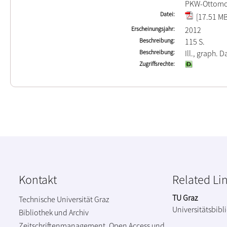
PKW-Ottomo
Datei
[17.51 MB
Erscheinungsjahr
2012
Beschreibung
115 S.
Beschreibung
Ill., graph. D
Zugriffsrechte
Kontakt
Related Li
TU Graz
Technische Universität Graz
Universitätsbibl
Bibliothek und Archiv
Zeitschriftenmanagement, Open Access und