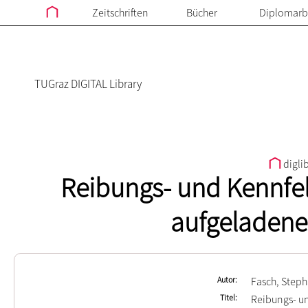
Zeitschriften
Bücher
Diplomarb
TUGraz DIGITAL Library
digli
Reibungs- und Kennfe
aufgeladen
Autor
Fasch, Step
Titel
Reibungs- u