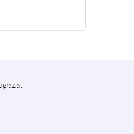
tugraz.at
m