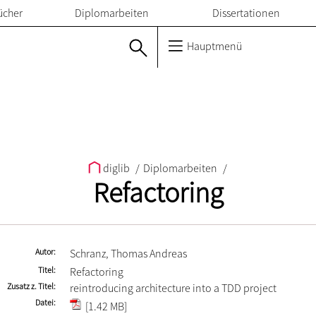
ücher
Diplomarbeiten
Dissertationen
Hauptmenü
diglib
/
Diplomarbeiten
/
Refactoring
Autor
Schranz, Thomas Andreas
Titel
Refactoring
Zusatz z. Titel
reintroducing architecture into a TDD project
Datei
[1.42 MB]