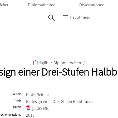
ücher
Diplomarbeiten
Dissertationen
Hauptmenü
diglib
/
Diplomarbeiten
/
ign einer Drei-Stufen Halb
Autor
Klotz, Reimar
Titel
Redesign einer Drei-Stufen Halbbrücke
Datei
[11.89 MB]
rscheinungsjahr
2015