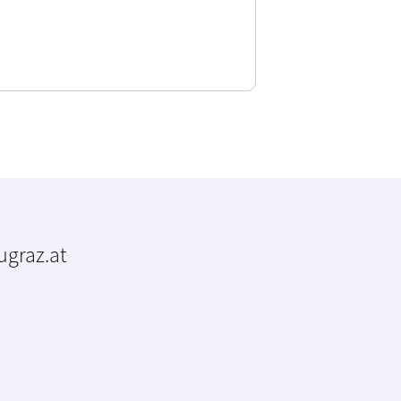
tugraz.at
m