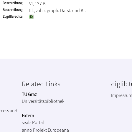
Beschreibung
VI, 137 Bl.
Beschreibung
Ill., zahlr. graph. Darst. und Kt.
Zugriffsrechte
Related Links
diglib.
TU Graz
Impressu
Universitätsbibliothek
ccess und
Extern
seals Portal
anno Projekt
Europeana