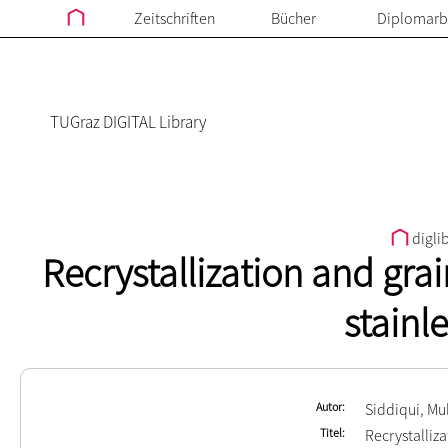
Zeitschriften
Bücher
Diplomarb
TUGraz DIGITAL Library
digli
Recrystallization and gra
stainle
Autor
Siddiqui, M
Titel
Recrystalliza