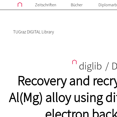
Zeitschriften
Bücher
Diplomarb
TUGraz DIGITAL Library
diglib
/
D
Recovery and recry
Al(Mg) alloy using d
electron back