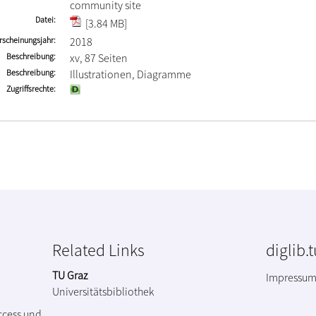
community site
Datei
[3.84 MB]
rscheinungsjahr
2018
Beschreibung
xv, 87 Seiten
Beschreibung
Illustrationen, Diagramme
Zugriffsrechte
Related Links
diglib.
TU Graz
Impressu
Universitätsbibliothek
ccess und