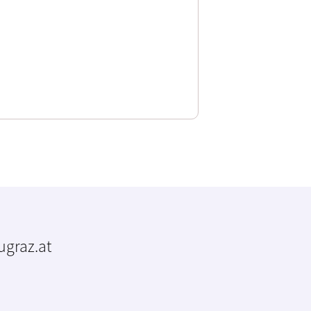
tugraz.at
m