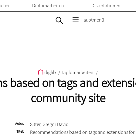
ücher
Diplomarbeiten
Dissertationen
Hauptmenü
diglib
/
Diplomarbeiten
/
based on tags and extensio
community site
Autor
Sitter, Gregor David
Titel
Recommendations based on tags and extensions for 