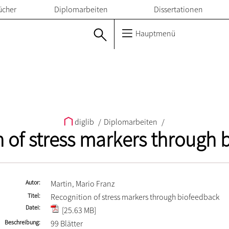
ücher
Diplomarbeiten
Dissertationen
Hauptmenü
diglib
/
Diplomarbeiten
/
 of stress markers through
Autor
Martin, Mario Franz
Titel
Recognition of stress markers through biofeedback
Datei
[25.63 MB]
Beschreibung
99 Blätter