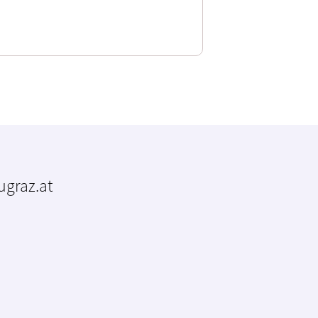
tugraz.at
m