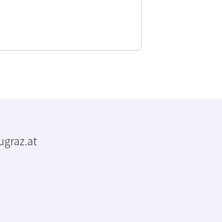
tugraz.at
m