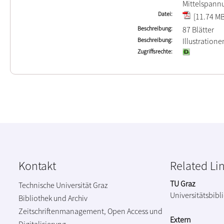
Mittelspann
Datei
[11.74 MB
Beschreibung
87 Blätter
Beschreibung
Illustration
Zugriffsrechte
Kontakt
Related Li
TU Graz
Technische Universität Graz
Universitätsbibl
Bibliothek und Archiv
Zeitschriftenmanagement, Open Access und
Extern
Digitalisierung