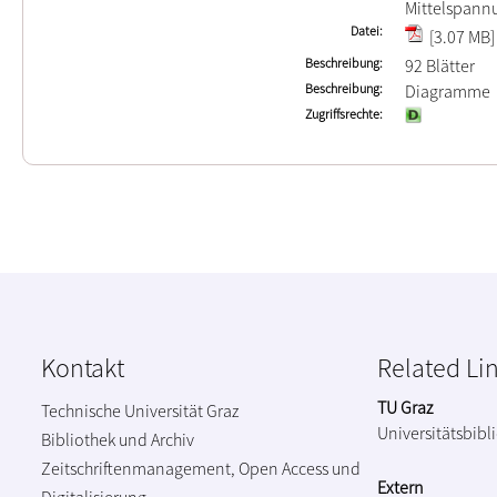
Mittelspann
Datei
[3.07 MB]
Beschreibung
92 Blätter
Beschreibung
Diagramme
Zugriffsrechte
Kontakt
Related Li
TU Graz
Technische Universität Graz
Universitätsbibl
Bibliothek und Archiv
Zeitschriftenmanagement, Open Access und
Extern
Digitalisierung