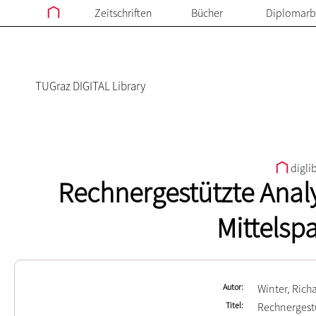
Zeitschriften
Bücher
Diplomarb
TUGraz DIGITAL Library
digli
Rechnergestützte Analy
Mittelsp
Autor
Winter, Rich
Titel
Rechnergestü