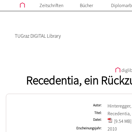
Zeitschriften
Bücher
Diplomarb
TUGraz DIGITAL Library
digli
Recedentia, ein Rückz
Autor
Hinteregger
Titel
Recedentia, 
Datei
[9.54 MB]
Erscheinungsjahr
2010