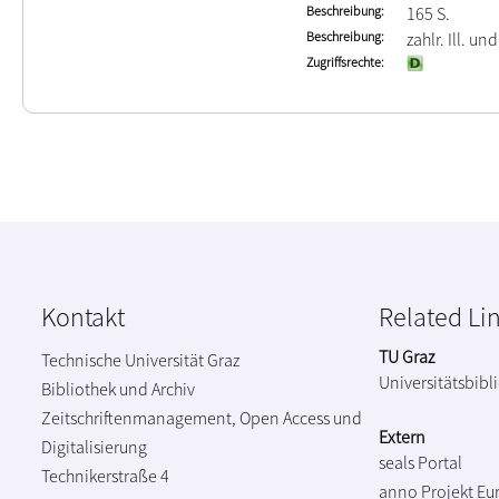
Beschreibung
165 S.
Beschreibung
zahlr. Ill. und
Zugriffsrechte
Kontakt
Related Li
TU Graz
Technische Universität Graz
Universitätsbibl
Bibliothek und Archiv
Zeitschriftenmanagement, Open Access und
Extern
Digitalisierung
seals Portal
Technikerstraße 4
anno Projekt
Eu