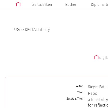
Zeitschriften
Bücher
Diplomarb
TUGraz DIGITAL Library
digli
Autor
Steyer, Patri
Titel
Rebo
Zusatz z. Titel
a feasibili
for reflect