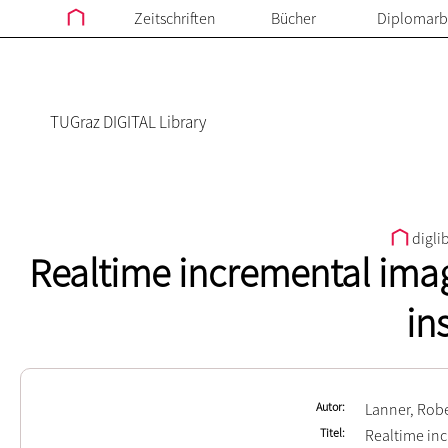
Zeitschriften
Bücher
Diplomarb
TUGraz DIGITAL Library
digli
Realtime incremental image
in
Autor
Lanner, Rob
Titel
Realtime inc