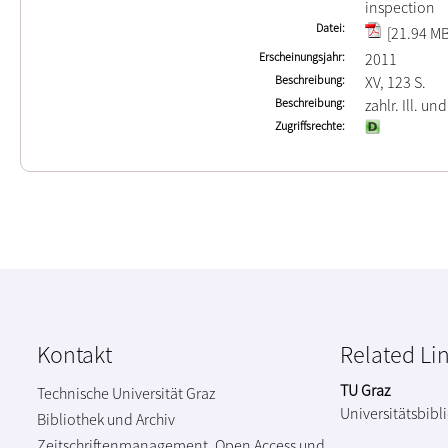
inspection
Datei
[21.94 MB
Erscheinungsjahr
2011
Beschreibung
XV, 123 S.
Beschreibung
zahlr. Ill. un
Zugriffsrechte
Kontakt
Related Li
TU Graz
Technische Universität Graz
Universitätsbibl
Bibliothek und Archiv
Zeitschriftenmanagement, Open Access und