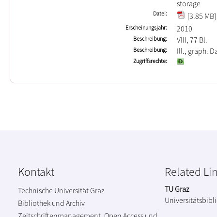
storage
Datei
[3.85 MB]
Erscheinungsjahr
2010
Beschreibung
VIII, 77 Bl.
Beschreibung
Ill., graph. Da
Zugriffsrechte
Kontakt
Related Li
TU Graz
Technische Universität Graz
Universitätsbibl
Bibliothek und Archiv
Zeitschriftenmanagement, Open Access und