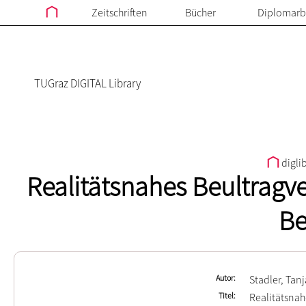
Zeitschriften
Bücher
Diplomarb
TUGraz DIGITAL Library
digli
Realitätsnahes Beultragv
Be
Autor
Stadler, Tanj
Titel
Realitätsnah