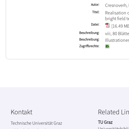
Autor
Cresnoverh, 
Titel
Realisation 
bright field 
Datei
[16.49 MB
Beschreibung
viii, 80 Blätt
Beschreibung
Illustration
Zugriffsrechte
Kontakt
Related Li
TU Graz
Technische Universität Graz
Universitätsbibl