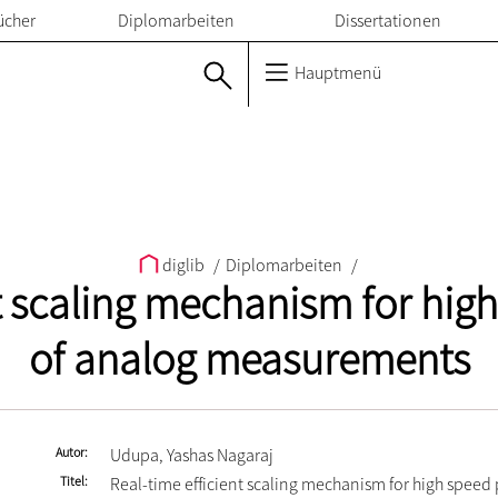
ücher
Diplomarbeiten
Dissertationen
Hauptmenü
diglib
/
Diplomarbeiten
/
nt scaling mechanism for hig
of analog measurements
Autor
Udupa, Yashas Nagaraj
Titel
Real-time efficient scaling mechanism for high speed 