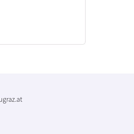
tugraz.at
m