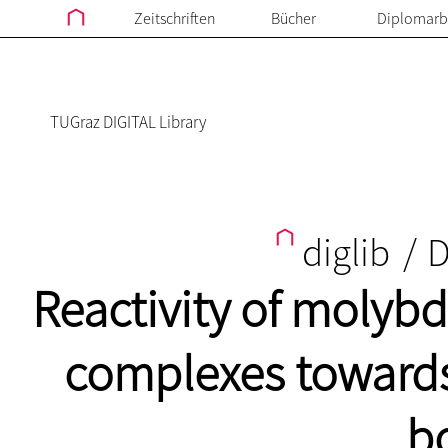
Zeitschriften
Bücher
Diplomarb
TUGraz DIGITAL Library
diglib
/
D
Reactivity of molyb
complexes towards
b