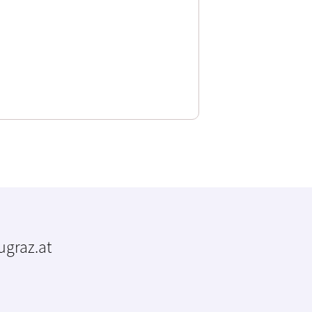
tugraz.at
m