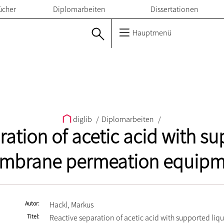
ücher
Diplomarbeiten
Dissertationen
Hauptmenü
diglib
/
Diplomarbeiten
/
ration of acetic acid with su
mbrane permeation equipm
Autor
Hackl, Markus
Titel
Reactive separation of acetic acid with supported l