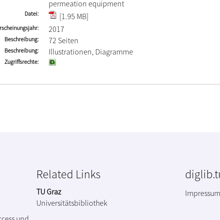
permeation equipment
Datei
[1.95 MB]
rscheinungsjahr
2017
Beschreibung
72 Seiten
Beschreibung
Illustrationen, Diagramme
Zugriffsrechte
Related Links
diglib.
TU Graz
Impressu
Universitätsbibliothek
ccess und