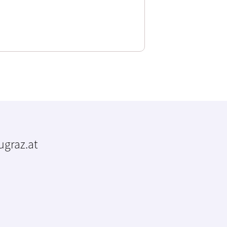
tugraz.at
m