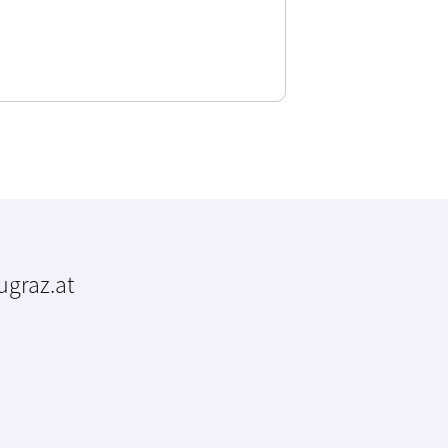
tugraz.at
m