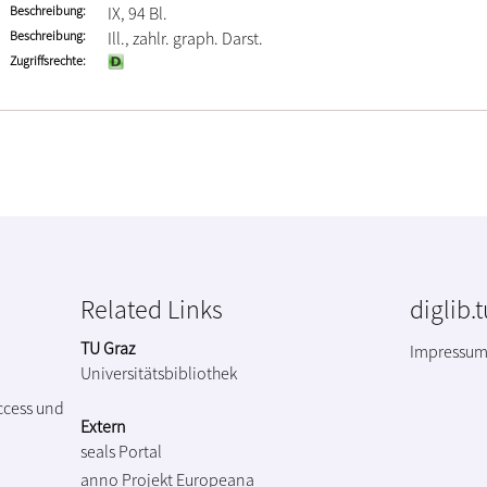
Beschreibung
IX, 94 Bl.
Beschreibung
Ill., zahlr. graph. Darst.
Zugriffsrechte
Related Links
diglib.
TU Graz
Impressu
Universitätsbibliothek
ccess und
Extern
seals Portal
anno Projekt
Europeana