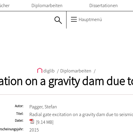
ücher
Diplomarbeiten
Dissertationen
Hauptmenü
diglib
/
Diplomarbeiten
/
tation on a gravity dam due t
Autor
Pagger, Stefan
Titel
Radial gate excitation on a gravity dam due to seismi
Datei
[9.14 MB]
rscheinungsjahr
2015