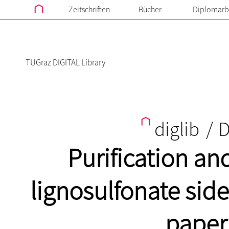
Zeitschriften
Bücher
Diplomarb
TUGraz DIGITAL Library
diglib
/
D
Purification an
lignosulfonate sid
paper