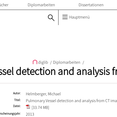
ücher
Diplomarbeiten
Dissertationen
Hauptmenü
diglib
/
Diplomarbeiten
/
sel detection and analysis 
Autor
Helmberger, Michael
Titel
Pulmonary Vessel detection and analysis from CT im
Datei
[33.74 MB]
rscheinungsjahr
2013