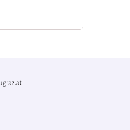
tugraz.at
m