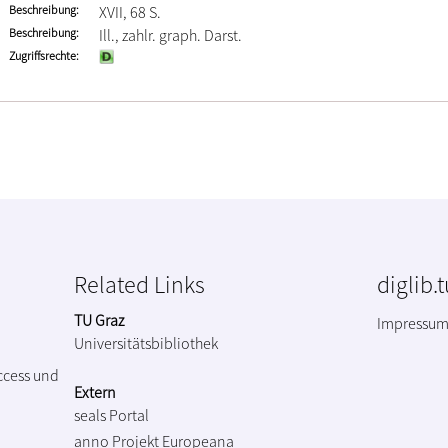
Beschreibung
XVII, 68 S.
Beschreibung
Ill., zahlr. graph. Darst.
Zugriffsrechte
Related Links
diglib.
TU Graz
Impressu
Universitätsbibliothek
ccess und
Extern
seals Portal
anno Projekt
Europeana