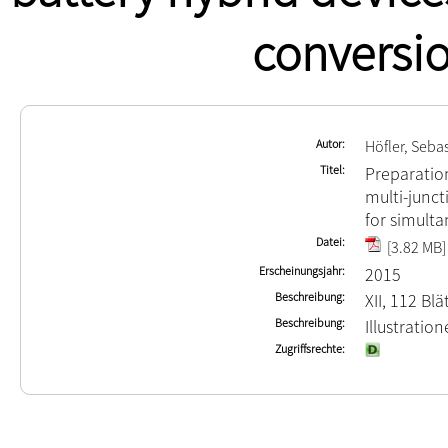
conversio
Autor
Höfler, Seba
Titel
Preparation
multi-junct
for simult
Datei
[3.82 MB]
Erscheinungsjahr
2015
Beschreibung
XII, 112 Blä
Beschreibung
Illustrati
Zugriffsrechte