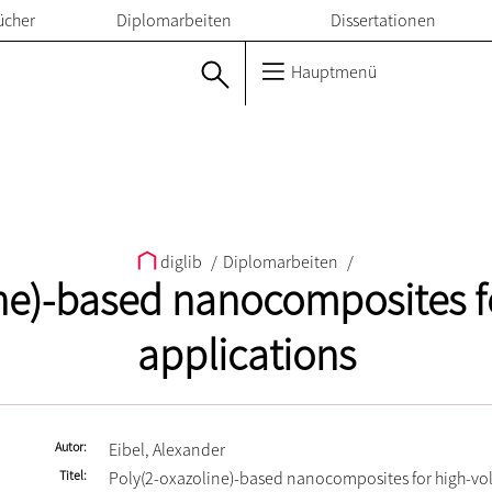
ücher
Diplomarbeiten
Dissertationen
Hauptmenü
diglib
/
Diplomarbeiten
/
ne)-based nanocomposites f
applications
Autor
Eibel, Alexander
Titel
Poly(2-oxazoline)-based nanocomposites for high-vo