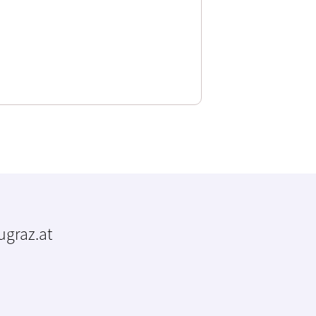
tugraz.at
m