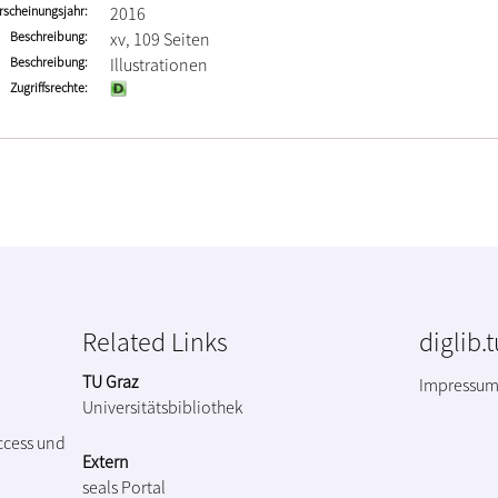
rscheinungsjahr
2016
Beschreibung
xv, 109 Seiten
Beschreibung
Illustrationen
Zugriffsrechte
Related Links
diglib.
TU Graz
Impressu
Universitätsbibliothek
ccess und
Extern
seals Portal