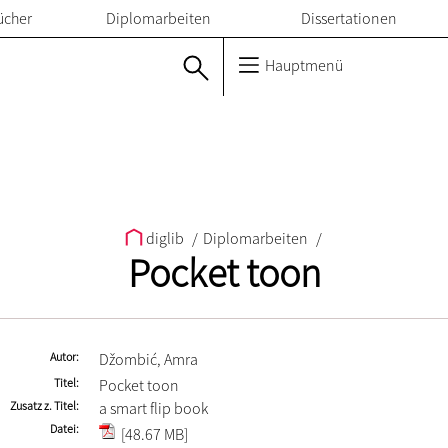
ücher
Diplomarbeiten
Dissertationen
Hauptmenü
diglib
/
Diplomarbeiten
/
Pocket toon
Autor
Džombić, Amra
Titel
Pocket toon
Zusatz z. Titel
a smart flip book
Datei
[48.67 MB]