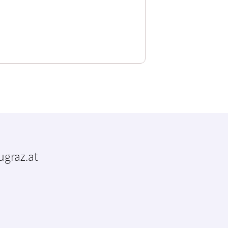
tugraz.at
m