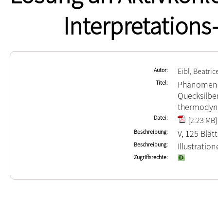
Interpretations
Autor
Eibl, Beatric
Titel
Phänomenol
Quecksilbe
thermodyna
Datei
[2.23 MB]
Beschreibung
V, 125 Blät
Beschreibung
Illustratio
Zugriffsrechte