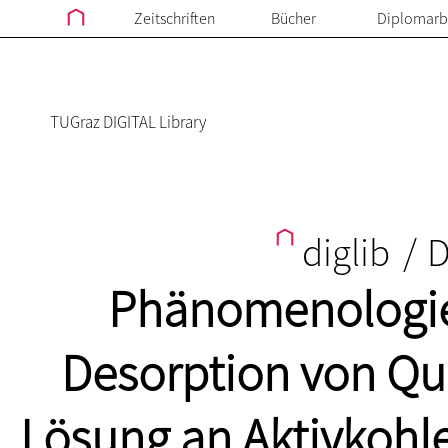
Zeitschriften
Bücher
Diplomarb
TUGraz DIGITAL Library
diglib
/
D
Phänomenologie
Desorption von Que
Lösung an Aktivkoh