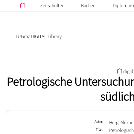
Zeitschriften
Bücher
Diplomarb
TUGraz DIGITAL Library
digli
Petrologische Untersuchu
südlic
Autor
Herg, Alexa
Titel
Petrologisc