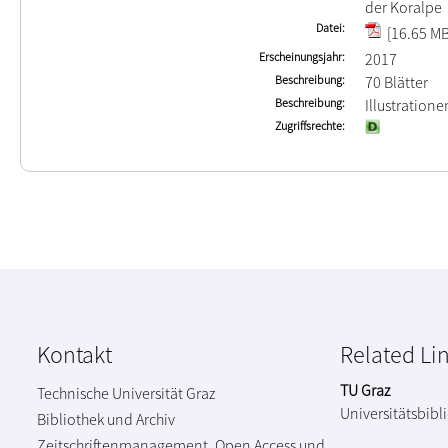
der Koralpe
Datei
[16.65 MB
Erscheinungsjahr
2017
Beschreibung
70 Blätter
Beschreibung
Illustration
Zugriffsrechte
Kontakt
Related Li
TU Graz
Technische Universität Graz
Universitätsbibl
Bibliothek und Archiv
Zeitschriftenmanagement, Open Access und