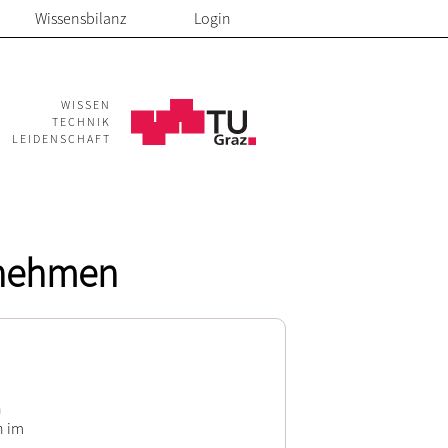
Wissensbilanz
Login
WISSEN
TECHNIK
LEIDENSCHAFT
rnehmen
n
n im