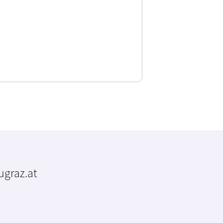
tugraz.at
m