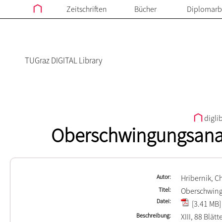
Zeitschriften
Bücher
Diplomarb
TUGraz DIGITAL Library
digli
Oberschwingungsanaly
Autor
Hribernik, C
Titel
Oberschwing
Datei
[3.41 MB]
Beschreibung
XIII, 88 Blätt