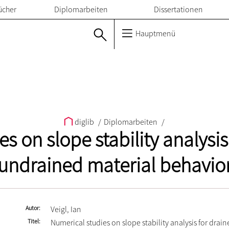
ücher
Diplomarbeiten
Dissertationen
Hauptmenü
diglib
/
Diplomarbeiten
/
s on slope stability analysi
undrained material behavio
Autor
Veigl, Ian
Titel
Numerical studies on slope stability analysis for drai