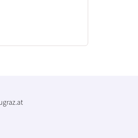
tugraz.at
m