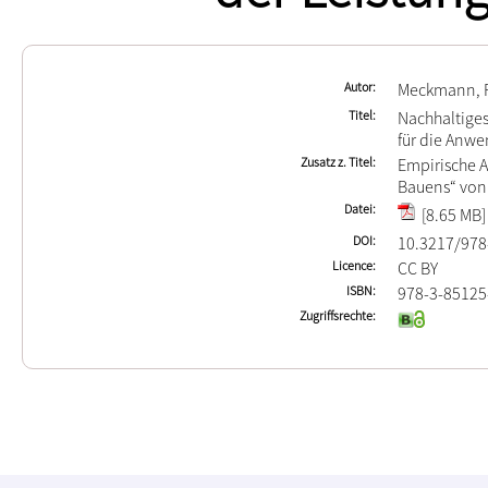
Autor
Meckmann, F
Titel
Nachhaltige
für die Anwe
Zusatz z. Titel
Empirische A
Bauens“ von
Datei
[8.65 MB]
DOI
10.3217/978
Licence
CC BY
ISBN
978-3-85125
Zugriffsrechte