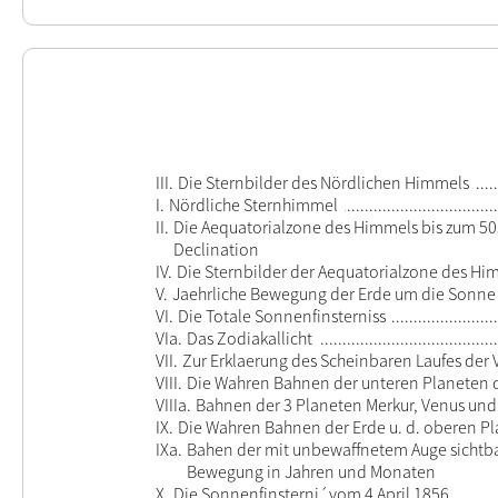
III.
Die Sternbilder des Nördlichen Himmels
I.
Nördliche Sternhimmel
II.
Die Aequatorialzone des Himmels bis zum 50
Declination
IV.
Die Sternbilder der Aequatorialzone des Hi
V.
Jaehrliche Bewegung der Erde um die Sonne
VI.
Die Totale Sonnenfinsterniss
VIa.
Das Zodiakallicht
VII.
Zur Erklaerung des Scheinbaren Laufes der
VIII.
Die Wahren Bahnen der unteren Planeten d.
VIIIa.
Bahnen der 3 Planeten Merkur, Venus und
IX.
Die Wahren Bahnen der Erde u. d. oberen P
IXa.
Bahen der mit unbewaffnetem Auge sichtba
Bewegung in Jahren und Monaten
X.
Die Sonnenfinsterni´vom 4 April 1856