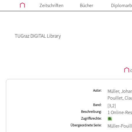
Zeitschriften
Bücher
Diplomarb
TUGraz DIGITAL Library
d
Autor
Müller, Joha
Pouillet, Cl
Band
[3,2]
Beschreibung
1 Online-Ress
Zugriffsrechte
Übergeordnete Serie
Müller-Pouil