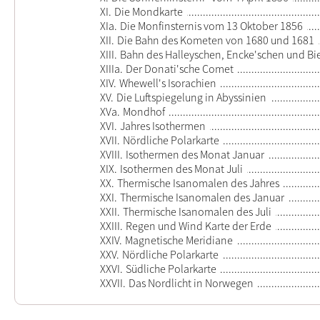
XI.
Die Mondkarte
XIa.
Die Monfinsternis vom 13 Oktober 1856
XII.
Die Bahn des Kometen von 1680 und 1681
XIII.
Bahn des Halleyschen, Encke'schen und B
XIIIa.
Der Donati'sche Comet
XIV.
Whewell's Isorachien
XV.
Die Luftspiegelung in Abyssinien
XVa.
Mondhof
XVI.
Jahres Isothermen
XVII.
Nördliche Polarkarte
XVIII.
Isothermen des Monat Januar
XIX.
Isothermen des Monat Juli
XX.
Thermische Isanomalen des Jahres
XXI.
Thermische Isanomalen des Januar
XXII.
Thermische Isanomalen des Juli
XXIII.
Regen und Wind Karte der Erde
XXIV.
Magnetische Meridiane
XXV.
Nördliche Polarkarte
XXVI.
Südliche Polarkarte
XXVII.
Das Nordlicht in Norwegen