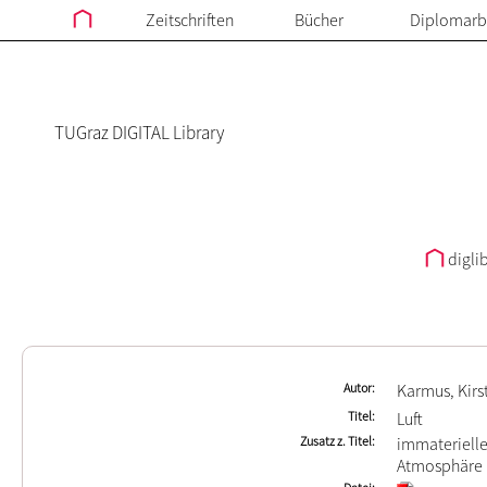
Zeitschriften
Bücher
Diplomarb
TUGraz DIGITAL Library
digli
Autor
Karmus, Kirs
Titel
Luft
Zusatz z. Titel
immateriell
Atmosphäre