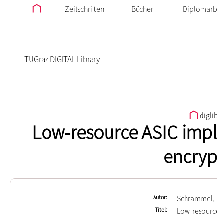
Zeitschriften
Bücher
Diplomarb
TUGraz DIGITAL Library
digli
Low-resource ASIC impl
encryp
Autor
Schrammel, 
Titel
Low-resource