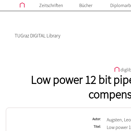
Zeitschriften
Bücher
Diplomarb
TUGraz DIGITAL Library
digli
Low power 12 bit pip
compensa
Autor
Augsten, Le
Titel
Low power 12