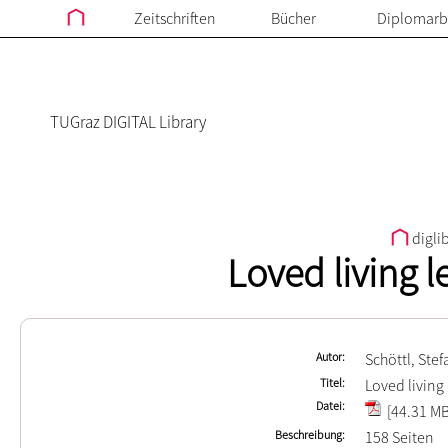
Zeitschriften
Bücher
Diplomarb
TUGraz DIGITAL Library
digli
Loved living l
Autor
Schöttl, Ste
Titel
Loved living 
Datei
[44.31 MB
Beschreibung
158 Seiten