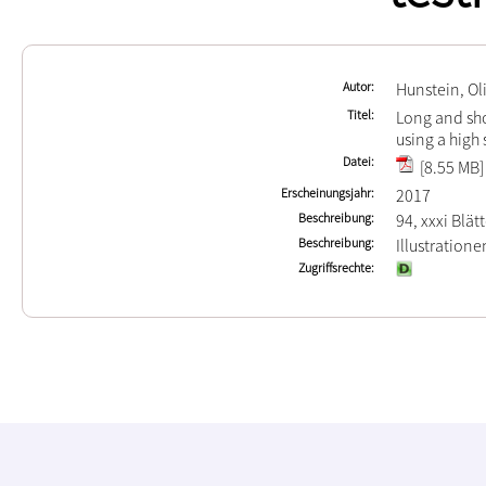
Autor
Hunstein, Ol
Titel
Long and sh
using a high 
Datei
[8.55 MB]
Erscheinungsjahr
2017
Beschreibung
94, xxxi Blät
Beschreibung
Illustration
Zugriffsrechte