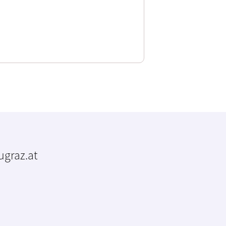
tugraz.at
m