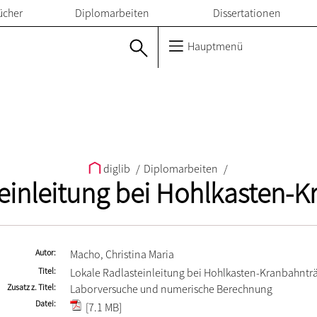
ücher
Diplomarbeiten
Dissertationen
Hauptmenü
diglib
/
Diplomarbeiten
/
einleitung bei Hohlkasten-
Autor
Macho, Christina Maria
Titel
Lokale Radlasteinleitung bei Hohlkasten-Kranbahntr
Zusatz z. Titel
Laborversuche und numerische Berechnung
Datei
[7.1 MB]