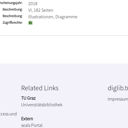
rscheinungsjahr
2018
Beschreibung
VI, 182 Seiten
Beschreibung
Illustrationen, Diagramme
Zugriffsrechte
Related Links
diglib.
TU Graz
Impressu
Universitätsbibliothek
ccess und
Extern
seals Portal