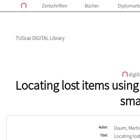
Zeitschriften
Bücher
Diplomarb
TUGraz DIGITAL Library
digli
Locating lost items usin
sma
Autor
Daum, Marti
Titel
Locating los