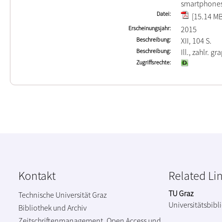
smartphone
Datei
[15.14 MB
Erscheinungsjahr
2015
Beschreibung
XII, 104 S.
Beschreibung
Ill., zahlr. gr
Zugriffsrechte
Kontakt
Related Li
TU Graz
Technische Universität Graz
Universitätsbibl
Bibliothek und Archiv
Zeitschriftenmanagement, Open Access und